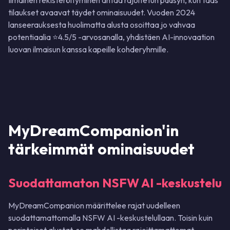
Ilmainen rekisteröityminen antaa rajoitetun pääsyn, kun taas
tilaukset avaavat täydet ominaisuudet. Vuoden 2024
lanseerauksesta huolimatta alusta osoittaa jo vahvaa
potentiaalia ⭐4.5/5 -arvosanalla, yhdistäen AI-innovaation
luovan ilmaisun kanssa kapeille kohderyhmille.
MyDreamCompanion'in
tärkeimmät ominaisuudet
Suodattamaton NSFW AI -keskustelu
MyDreamCompanion määrittelee rajat uudelleen
suodattamattomalla NSFW AI -keskustelullaan. Toisin kuin