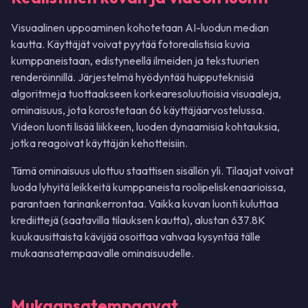
Visuaalinen uppoaminen kohotetaan AI-luodun median
kautta. Käyttäjät voivat pyytää fotorealistisia kuvia
kumppaneistaan, edistyneellä ilmeiden ja tekstuurien
renderöinnillä. Järjestelmä hyödyntää huipputeknisiä
algoritmeja tuottaakseen korkearesoluutioisia visuaaleja,
ominaisuus, jota korostetaan 66 käyttäjäarvostelussa.
Videon luonti lisää liikkeen, luoden dynaamisia kohtauksia,
jotka reagoivat käyttäjän kehotteisiin.
Tämä ominaisuus ulottuu staattisen sisällön yli. Tilaajat voivat
luoda lyhyitä leikkeitä kumppaneista roolipeliskenaarioissa,
parantaen tarinankerrontaa. Vaikka kuvan luonti kuluttaa
krediittejä (saatavilla tilauksen kautta), alustan 637.8K
kuukausittaista kävijää osoittaa vahvaa kysyntää tälle
mukaansatempaavalle ominaisuudelle.
Mukaansatempaavat