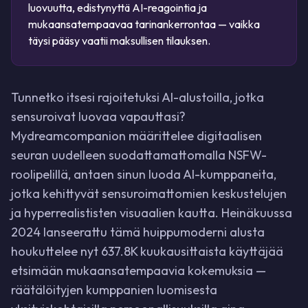
luovuutta, edistynyttä AI-reagointia ja
mukaansatempaavaa tarinankerrontaa — vaikka
täysi pääsy vaatii maksullisen tilauksen.
Tunnetko itsesi rajoitetuksi AI-alustoilla, jotka
sensuroivat luovaa vapauttasi?
Mydreamcompanion määrittelee digitaalisen
seuran uudelleen suodattamattomalla NSFW-
roolipelillä, antaen sinun luoda AI-kumppaneita,
jotka kehittyvät sensuroimattomien keskustelujen
ja hyperrealististen visuaalien kautta. Heinäkuussa
2024 lanseerattu tämä huippumoderni alusta
houkuttelee nyt 637.8K kuukausittaista käyttäjää
etsimään mukaansatempaavia kokemuksia —
räätälöityjen kumppanien luomisesta