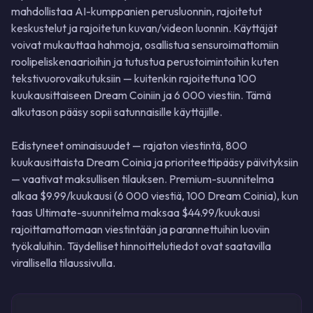
mahdollistaa AI-kumppanien perusluonnin, rajoitetut
keskustelut ja rajoitetun kuvan/videon luonnin. Käyttäjät
voivat mukauttaa hahmoja, osallistua sensuroimattomiin
roolipeliskenaarioihin ja tutustua perustoimintoihin kuten
tekstivuorovaikutuksiin — kuitenkin rajoitettuna 100
kuukausittaiseen Dream Coiniin ja 6 000 viestiin. Tämä
alkutason pääsy sopii satunnaisille käyttäjille.
Edistyneet ominaisuudet — rajaton viestintä, 800
kuukausittaista Dream Coinia ja prioriteettipääsy päivityksiin
— vaativat maksullisen tilauksen. Premium-suunnitelma
alkaa $9.99/kuukausi (6 000 viestiä, 100 Dream Coinia), kun
taas Ultimate-suunnitelma maksaa $44.99/kuukausi
rajoittamattomaan viestintään ja parannettuihin luoviin
työkaluihin. Täydelliset hinnoittelutiedot ovat saatavilla
virallisella tilaussivulla.