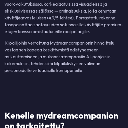
vuorovaikutuksissa, korkealaatuisissa visuaaleissa ja
eksklusiivisessa sisällössä — ominaisuuksia, joita kehutaan
käyttäjäarvosteluissa (4.9/5 tähteä). Porrastettu rakenne
tasapainottaa saatavuuden satunnaisille käyttäjille premium-
etujen kanssa omistautuneille roolipelaajille.
Kilpailijoihin verrattuna Mydreamcompanionin hinnoittelu
vastaa sen kapeaa keskittymistä edistyneeseen
mukauttamiseen ja mukaansatempaaviin AI-pohjaisiin
kokemuksiin, tehden siitä kilpailukykyisen valinnan
personoiduille virtuaalisille kumppaneille.
Kenelle mydreamcompanion
on tarkoitettu?