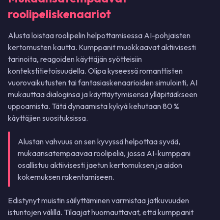
roolipeliskenaariot
Alusta loistaa roolipelin helpottamisessa AI-pohjaisten
kertomusten kautta. Kumppanit muokkaavat aktiivisesti
tarinoita, reagoiden käyttäjän syötteisiin
kontekstitietoisuudella. Olipa kyseessä romanttisten
vuorovaikutusten tai fantasiaskenaarioiden simulointi, AI
mukauttaa dialoginsa ja käyttäytymisensä ylläpitääkseen
uppoamista. Tätä dynaamista kykyä kehutaan 80 %
käyttäjien suosituksissa.
Alustan vahvuus on sen kyvyssä helpottaa syvää,
mukaansatempaavaa roolipeliä, jossa AI-kumppani
osallistuu aktiivisesti jaetun kertomuksen ja aidon
kokemuksen rakentamiseen.
Edistynyt muistin säilyttäminen varmistaa jatkuvuuden
istuntojen välillä. Tilaajat huomauttavat, että kumppanit