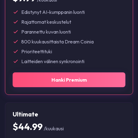
Edistynyt AI-kumppanin luonti
Rajattomat keskustelut
Parannettu kuvan luonti
800 kuukausittaista Dream Coinia
Prioriteettituki
Laitteiden välinen synkronointi
Hanki Premium
Ultimate
$44.99
/kuukausi