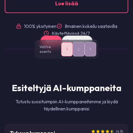
Lue lisää
עברית
فارسی
Čeština
100% yksityinen
Ilmainen kokeilu saatavilla
Dansk
Käytettävissä 24/7
Suomi
Anime
·
Asento
1
Norsk
Anime
Realistinen
Valitse
Svenska
1
2
3
asento
Hrvatski
TESTI
Română
Ελληνικά
Esiteltyjä AI-kumppaneita
Tutustu suosituimpiin AI-kumppaneihimme ja löydä
täydellinen kumppanisi
ESITELTY
(
4.9
)