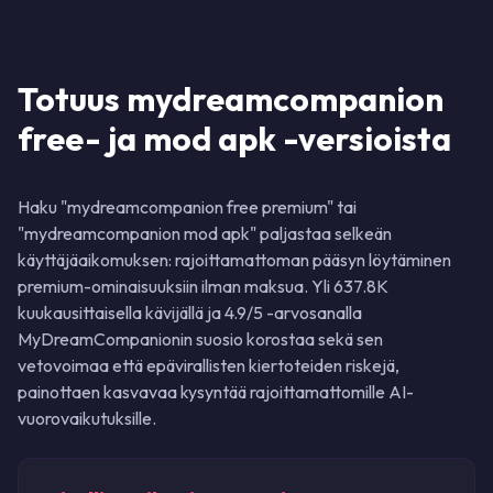
Totuus mydreamcompanion
free- ja mod apk -versioista
Haku "mydreamcompanion free premium" tai
"mydreamcompanion mod apk" paljastaa selkeän
käyttäjäaikomuksen: rajoittamattoman pääsyn löytäminen
premium-ominaisuuksiin ilman maksua. Yli 637.8K
kuukausittaisella kävijällä ja 4.9/5 -arvosanalla
MyDreamCompanionin suosio korostaa sekä sen
vetovoimaa että epävirallisten kiertoteiden riskejä,
painottaen kasvavaa kysyntää rajoittamattomille AI-
vuorovaikutuksille.