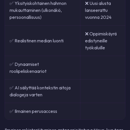
✅ Yksityiskohtainen hahmon
❌ Uusi alusta
mukauttaminen (ulkonäkö,
lanseerattu
persoonallisuus)
vuonna 2024
❌ Oppimiskäyrä
✅ Realistinen median luonti
edistyneille
työkaluille
✅ Dynaamiset
roolipeliskenaariot
✅ AI säilyttää kontekstin aitoja
dialogeja varten
✅ Ilmainen perusaccess