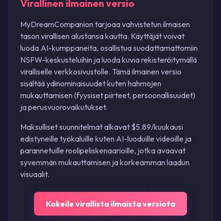
Virallinen ilmainen versio
MyDreamCompanion tarjoaa vahvistetun ilmaisen
tason virallisen alustansa kautta. Käyttäjät voivat
luoda AI-kumppaneita, osallistua suodattamattomiin
NSFW-keskusteluihin ja luoda kuvia rekisteröitymällä
viralliselle verkkosivustolle. Tämä ilmainen versio
sisältää ydinominaisuudet kuten hahmojen
mukauttamisen (fyysiset piirteet, persoonallisuudet)
ja perusvuorovaikutukset.
Maksulliset suunnitelmat alkavat $5.89/kuukausi
edistyneille työkaluille kuten AI-luoduille videoille ja
parannetuille roolipeliskenaarioille, jotka avaavat
syvemmän mukauttamisen ja korkeamman laadun
visuaalit.
Kokeile virallista ilmaista versiota