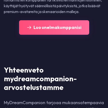
romanttisten kumppanien tai fiktiivisten hahmojen luominen,
käyttäjät hyötyvät säännöllisistä päivityksistä, jotka lisäävät
premium-avatareita ja skenaarioiden malleja.
Luo unelmakumppanisi
Yhteenveto
mydreamcompanion-
arvostelustamme
MyDreamCompanion tarjoaa mukaansatempaavia