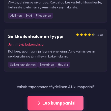
Älykäs, utelias ja oivaltava. Rakastaa keskustella filosofiasta,
tieteestä ja elämän syvemmistä kysymyksistä.
Älyllinen
Syvä
Filosofinen
UUSI
NEW
(
4.6
)
Seikkailunhaluinen tyyppi
Jännittäviä kokemuksia
Rohkea, spontaani ja täynnä energiaa. Aina valmis uusiin
seikkailuihin ja jännittäviin kokemuksiin.
Seikkailunhaluinen
Energinen
Hauska
Valmis tapaamaan täydellisen AI-kumppanisi?
Luo kumppanisi