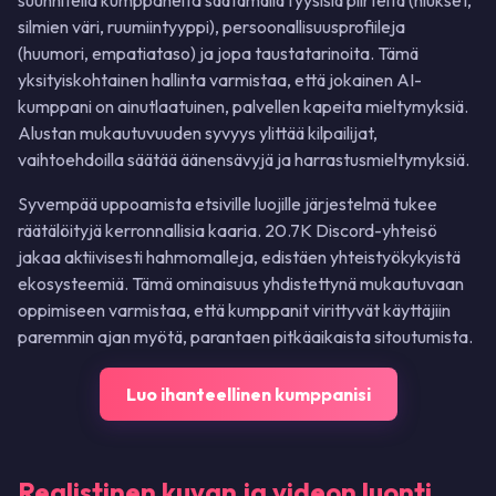
suunnitella kumppaneita säätämällä fyysisiä piirteitä (hiukset,
silmien väri, ruumiintyyppi), persoonallisuusprofiileja
(huumori, empatiataso) ja jopa taustatarinoita. Tämä
yksityiskohtainen hallinta varmistaa, että jokainen AI-
kumppani on ainutlaatuinen, palvellen kapeita mieltymyksiä.
Alustan mukautuvuuden syvyys ylittää kilpailijat,
vaihtoehdoilla säätää äänensävyjä ja harrastusmieltymyksiä.
Syvempää uppoamista etsiville luojille järjestelmä tukee
räätälöityjä kerronnallisia kaaria. 20.7K Discord-yhteisö
jakaa aktiivisesti hahmomalleja, edistäen yhteistyökykyistä
ekosysteemiä. Tämä ominaisuus yhdistettynä mukautuvaan
oppimiseen varmistaa, että kumppanit virittyvät käyttäjiin
paremmin ajan myötä, parantaen pitkäaikaista sitoutumista.
Luo ihanteellinen kumppanisi
Realistinen kuvan ja videon luonti