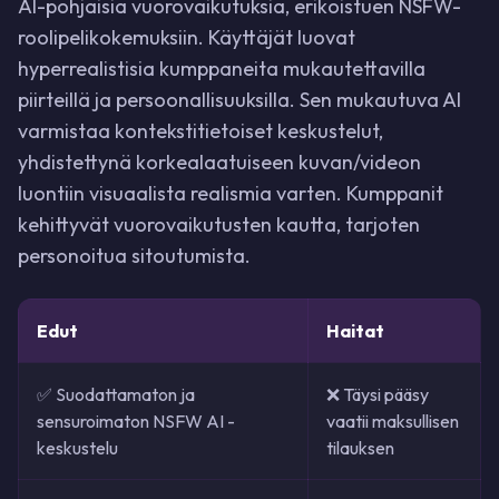
AI-pohjaisia vuorovaikutuksia, erikoistuen NSFW-
roolipelikokemuksiin. Käyttäjät luovat
hyperrealistisia kumppaneita mukautettavilla
piirteillä ja persoonallisuuksilla. Sen mukautuva AI
varmistaa kontekstitietoiset keskustelut,
yhdistettynä korkealaatuiseen kuvan/videon
luontiin visuaalista realismia varten. Kumppanit
kehittyvät vuorovaikutusten kautta, tarjoten
personoitua sitoutumista.
Edut
Haitat
✅ Suodattamaton ja
❌ Täysi pääsy
sensuroimaton NSFW AI -
vaatii maksullisen
keskustelu
tilauksen