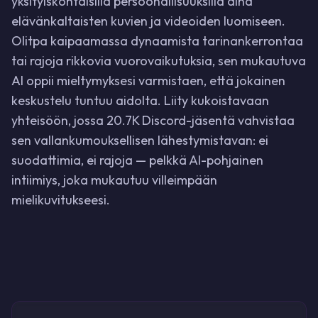
yksityiskohtaisilla persoonallisuuksilla aina
elävänkaltaisten kuvien ja videoiden luomiseen.
Olitpa kaipaamassa dynaamista tarinankerrontaa
tai rajoja rikkovia vuorovaikutuksia, sen mukautuva
AI oppii mieltymyksesi varmistaen, että jokainen
keskustelu tuntuu aidolta. Liity kukoistavaan
yhteisöön, jossa 20.7K Discord-jäsentä vahvistaa
sen vallankumouksellisen lähestymistavan: ei
suodattimia, ei rajoja — pelkkä AI-pohjainen
intiimiys, joka mukautuu villeimpään
mielikuvitukseesi.