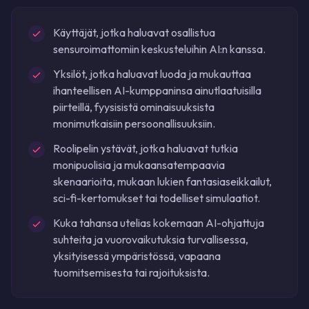
Käyttäjät, jotka haluavat osallistua
sensuroimattomiin keskusteluihin AI:n kanssa.
Yksilöt, jotka haluavat luoda ja mukauttaa
ihanteellisen AI-kumppaninsa ainutlaatuisilla
piirteillä, fyysisistä ominaisuuksista
monimutkaisiin persoonallisuuksiin.
Roolipelin ystävät, jotka haluavat tutkia
monipuolisia ja mukaansatempaavia
skenaarioita, mukaan lukien fantasiaseikkailut,
sci-fi-kertomukset tai todelliset simulaatiot.
Kuka tahansa utelias kokemaan AI-ohjattuja
suhteita ja vuorovaikutuksia turvallisessa,
yksityisessä ympäristössä, vapaana
tuomitsemisesta tai rajoituksista.