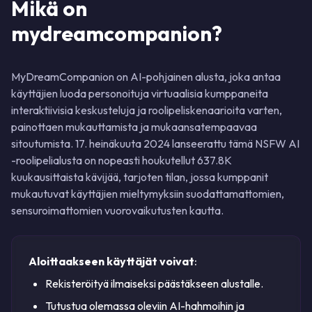
Mikä on
mydreamcompanion?
MyDreamCompanion on AI-pohjainen alusta, joka antaa
käyttäjien luoda personoituja virtuaalisia kumppaneita
interaktiivisia keskusteluja ja roolipeliskenaarioita varten,
painottaen mukauttamista ja mukaansatempaavaa
sitoutumista. 17. heinäkuuta 2024 lanseerattu tämä NSFW AI
-roolipelialusta on nopeasti houkutellut 637.8K
kuukausittaista kävijää, tarjoten tilan, jossa kumppanit
mukautuvat käyttäjien mieltymyksiin suodattamattomien,
sensuroimattomien vuorovaikutusten kautta.
Aloittaakseen käyttäjät voivat
:
Rekisteröityä ilmaiseksi päästäkseen alustalle.
Tutustua olemassa oleviin AI-hahmoihin ja