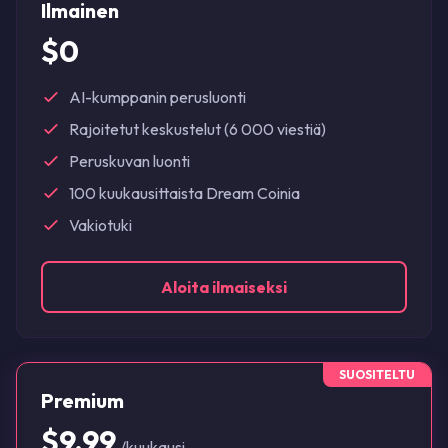
Ilmainen
$0
AI-kumppanin perusluonti
Rajoitetut keskustelut (6 000 viestiä)
Peruskuvan luonti
100 kuukausittaista Dream Coinia
Vakiotuki
Aloita ilmaiseksi
SUOSITELTU
Premium
$9.99
/kuukausi