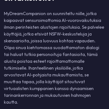
MyDreamCompanion on suunniteltu niille, jotka
kaipaavat sensuroimattomia AI-vuorovaikutuksia
ilman perinteisten alustojen rajoituksia. Se palvelee
käyttäjiä, jotka etsivät NSFW-keskusteluja ja
skenaarioita, joissa luovuus kohtaa vapauden.
Olipa sinua kiehtomassa suodattamaton dialogi
tai haluat tutkia personoituja fantasioita, tämä
alusta poistaa esteet rajoittamattomalle
tutkimiselle. Ihanteellinen yksilöille, jotka
arvostavat AI-pohjaista mukauttamista, se
muuttaa tapaa, jolla käyttäjät sitoutuvat
virtuaalisten kumppanien kanssa dynaamisen
tarinankerronnan ja mukautuvien hahmojen
kautta.