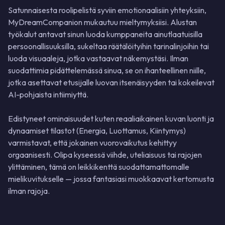
Satunnaisesta roolipelistä syviin emotionaalisiin yhteyksiin,
MyDreamCompanion mukautuu mieltymyksiisi. Alustan
työkalut antavat sinun luoda kumppaneita ainutlaatuisilla
persoonallisuuksilla, sukeltaa räätälöityihin tarinalinjoihin tai
luoda visuaaleja, jotka vastaavat näkemystäsi. Ilman
suodattimia pidättelemässä sinua, se on ihanteellinen niille,
jotka asettavat etusijalle luovan itsenäisyyden tai kokeilevat
AI-pohjaista intiimiyttä.
Edistyneet ominaisuudet kuten reaaliaikainen kuvan luonti ja
dynaamiset tilastot (Energia, Luottamus, Kiintymys)
varmistavat, että jokainen vuorovaikutus kehittyy
orgaanisesti. Olipa kyseessä viihde, uteliaisuus tai rajojen
ylittäminen, tämä on leikkikenttä suodattamattomalle
mielikuvitukselle — jossa fantasiasi muokkaavat kertomusta
ilman rajoja.