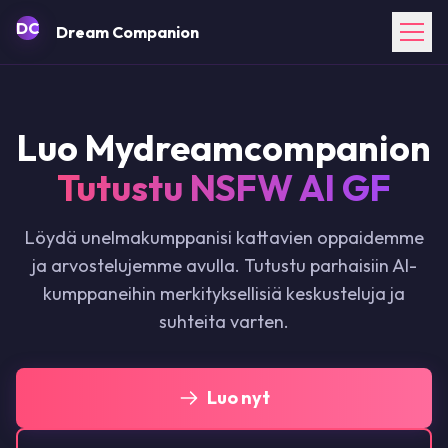
English
DC
Dream Companion
Français
Español
Deutsch
Português
Italiano
Luo Mydreamcompanion
Nederlands
Tutustu NSFW AI GF
Polski
Русский
简体中文
Löydä unelmakumppanisi kattavien oppaidemme
繁體中文
ja arvostelujemme avulla. Tutustu parhaisiin AI-
日本語
kumppaneihin merkityksellisiä keskusteluja ja
한국어
suhteita varten.
Türkçe
ไทย
Tiếng Việt
Bahasa Indonesia
Luo nyt
Bahasa Melayu
العربية