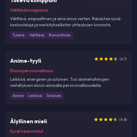
Tukeva kumppani
Välittävä kumppanisi
Välittävä, empaattinen ja aina sinua varten. Rakastaa syviä
keskusteluja ja merkityksellisten yhteyksien luomista.
Tukeva
Välittävä
Romanttinen
UUSI
(
4.7
)
Anime-tyyli
Eloisa persoonallisuus
Leikkisä, energinen ja suloinen. Tuo animehahmojen
viehätyksen eloon eloisalla persoonallisuudella.
Anime
Leikkisä
Suloinen
(
4.8
)
Älyllinen mieli
Syvät keskustelut