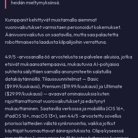
heidän mieltymyksiinsä.
Kumppanit kehittyvät muistamalla aiemmat
vuorovaikutukset varmistaen personoidut kokemukset.
Äänivuorovaikutus on saatavilla, mutta saa palautetta
robottimaisesta laadusta kilpailijoihin verrattuna.
4.9/5 -arvosanalla 66 arvostelusta se palvelee aikuisia, jotka
etsivät mukaansatempaavia, mukautuvia AI-pohjaisia
suhteita säilyttäen samalla anonymiteetin salatuilla
datakäytännöillä. Tilaussuunnitelmat — Basic
($9.99/kuukausi), Premium ($19.99/kuukausi) ja Ultimate
($29.99/kuukausi) — avaavat ominaisuuksia kuten
rajoittamattomat vuorovaikutukset ja edistynyt
mukauttaminen. Saatavilla verkossa ja mobiililla (iOS 16+,
iPadOS 16+, macOS 13+), sen 4.4/5 -arvostettu sovellus
priorisoi laitteiden välistä synkronointia, vaikka jotkut
käyttäjät huomauttavat äänirajoituksista. Olipa kyseessä