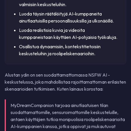
valmiisiin keskusteluihin.
Luoda täysin räätälöityjä AI-kumppaneita
ainutlaatuisilla persoonallisuuksilla ja ulkonäöillä.
Luoda realistisia kuvia ja videoita
kumppaneistaan käyttäen AI-pohjaisia työkaluja.
Osallistua dynaamisiin, kontekstitietoisiin
keskusteluihin ja roolipeliskenaarioihin.
Alustan ydin on sen suodattamattomassa NSFW AI -
keskustelussa, joka mahdollistaa rajoittamattoman erilaisten
skenaarioiden tutkimisen. Kuten lainaus korostaa:
MyDreamCompanion tarjoaa ainutlaatuisen tilan
suodattamattomille, sensuroimattomille keskusteluille,
antaen käyttäjien tutkia monipuolisia roolipeliskenaarioita
AI-kumppanien kanssa, jotka oppivat ja mukautuvat