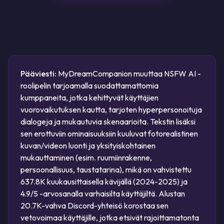
Pääviesti:
MyDreamCompanion muuttaa NSFW AI -
roolipelin tarjoamalla suodattamattomia
kumppaneita, jotka kehittyvät käyttäjien
vuorovaikutuksen kautta, tarjoten hyperpersonoituja
dialogeja ja mukautuvia skenaarioita. Tekstin lisäksi
sen erottuviin ominaisuuksiin kuuluvat fotorealistinen
kuvan/videon luonti ja yksityiskohtainen
mukauttaminen (esim. ruumiinrakenne,
persoonallisuus, taustatarina), mikä on vahvistettu
637.8K kuukausittaisella kävijällä (2024-2025) ja
4.9/5 -arvosanalla varhaisilta käyttäjiltä. Alustan
20.7K-vahva Discord-yhteisö korostaa sen
vetovoimaa käyttäjille, jotka etsivät rajoittamatonta