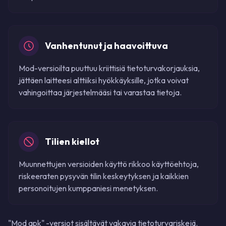
Vanhentunut ja haavoittuva
Mod-versioilta puuttuu kriittisiä tietoturvakorjauksia,
jättäen laitteesi alttiiksi hyökkäyksille, jotka voivat
vahingoittaa järjestelmääsi tai varastaa tietoja.
Tilien kiellot
Muunnettujen versioiden käyttö rikkoo käyttöehtoja,
riskeeraten pysyvän tilin keskeytyksen ja kaikkien
personoitujen kumppaniesi menetyksen.
"Mod apk" -versiot sisältävät vakavia tietoturvariskejä.