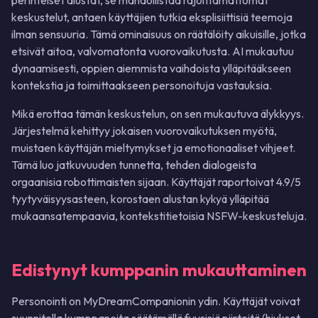
perinteiset alustat, se mahdollistaa rajoittamattomat
keskustelut, antaen käyttäjien tutkia eksplisiittisiä teemoja
ilman sensuuria. Tämä ominaisuus on räätälöity aikuisille, jotka
etsivät aitoa, valvomatonta vuorovaikutusta. AI mukautuu
dynaamisesti, oppien aiemmista vaihdoista ylläpitääkseen
kontekstia ja toimittaakseen personoituja vastauksia.
Mikä erottaa tämän keskustelun, on sen mukautuva älykkyys.
Järjestelmä kehittyy jokaisen vuorovaikutuksen myötä,
muistaen käyttäjän mieltymykset ja emotionaaliset vihjeet.
Tämä luo jatkuvuuden tunnetta, tehden dialogeista
orgaanisia robottimaisten sijaan. Käyttäjät raportoivat 4.9/5
tyytyväisyysasteen, korostaen alustan kykyä ylläpitää
mukaansatempaavia, kontekstitietoisia NSFW-keskusteluja.
Edistynyt kumppanin mukauttaminen
Personointi on MyDreamCompanionin ydin. Käyttäjät voivat